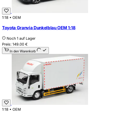
1:18
•
OEM
Toyota Granvia Dunkelblau OEM 1:18
Noch 1 auf Lager
Preis:
149.00
€
In den Warenkorb
1:18
•
OEM