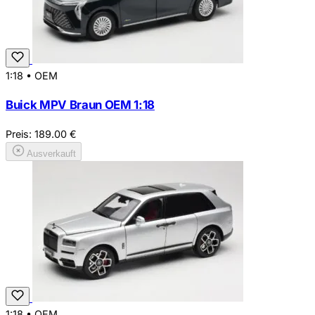
1:18
•
OEM
Buick MPV Braun OEM 1:18
Preis:
189.00
€
Ausverkauft
1:18
•
OEM