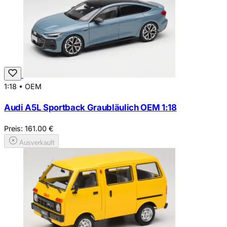
1:18
•
OEM
Audi A5L Sportback Graubläulich OEM 1:18
Preis:
161.00
€
Ausverkauft