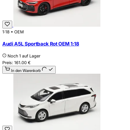
1:18
•
OEM
Audi A5L Sportback Rot OEM 1:18
Noch 1 auf Lager
Preis:
161.00
€
In den Warenkorb