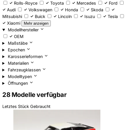
Rolls-Royce
Toyota
Mercedes
Ford
Audi
Volkswagen
Honda
Skoda
Mitsubishi
Buick
Lincoln
Isuzu
Tesla
Xiaomi
Mehr anzeigen
Modellhersteller
OEM
Maßstäbe
Epochen
Karosserieformen
Materialien
Fahrzeugklassen
Modelltypen
Öffnungen
28 Modelle verfügbar
Letztes Stück
Gebraucht