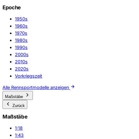
Epoche
1950s
1960s
1970s
1980s
1990s
2000s
2010s
2020s
Vorkriegszeit
Alle Rennsportmodelle anzeigen
Maßstäbe
Zurück
Maßstäbe
1:18
1:43