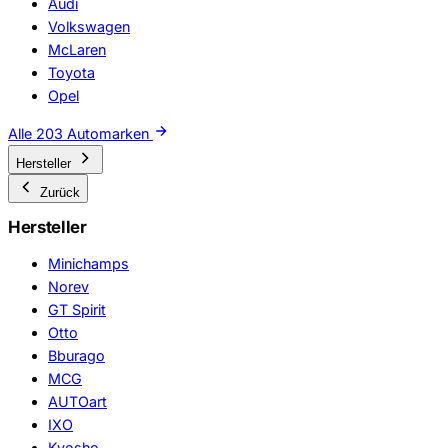
Audi
Volkswagen
McLaren
Toyota
Opel
Alle 203 Automarken
Hersteller
Zurück
Hersteller
Minichamps
Norev
GT Spirit
Otto
Bburago
MCG
AUTOart
IXO
Kyosho