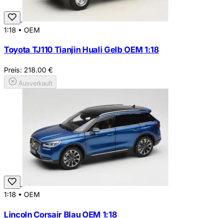
1:18
•
OEM
Toyota TJ110 Tianjin Huali Gelb OEM 1:18
Preis:
218.00
€
Ausverkauft
1:18
•
OEM
Lincoln Corsair Blau OEM 1:18