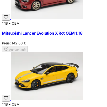
1:18
•
OEM
Mitsubishi Lancer Evolution X Rot OEM 1:18
Preis:
142.00
€
Ausverkauft
1:18
•
OEM