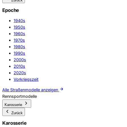
Zurück
Epoche
1940s
1950s
1960s
1970s
1980s
1990s
2000s
2010s
2020s
Vorkriegszeit
Alle Straßenmodelle anzeigen
Rennsportmodelle
Karosserie
Zurück
Karosserie