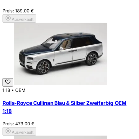
Preis:
189.00
€
Ausverkauft
1:18
•
OEM
Rolls-Royce Cullinan Blau & Silber Zweifarbig OEM
1:18
Preis:
473.00
€
Ausverkauft