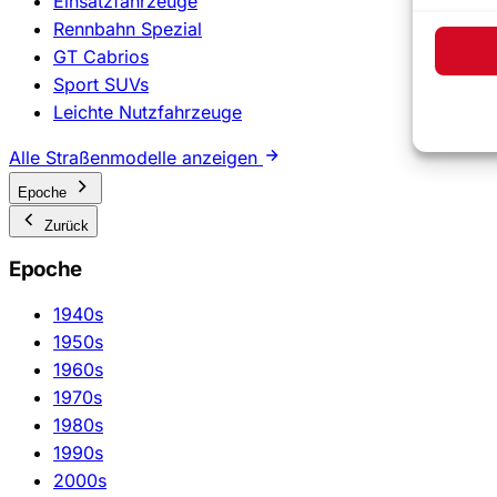
Einsatzfahrzeuge
Rennbahn Spezial
GT Cabrios
Sport SUVs
Leichte Nutzfahrzeuge
Alle Straßenmodelle anzeigen
Epoche
Zurück
Epoche
1940s
1950s
1960s
1970s
1980s
1990s
2000s