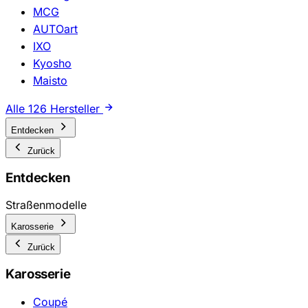
MCG
AUTOart
IXO
Kyosho
Maisto
Alle 126 Hersteller
Entdecken
Zurück
Entdecken
Straßenmodelle
Karosserie
Zurück
Karosserie
Coupé