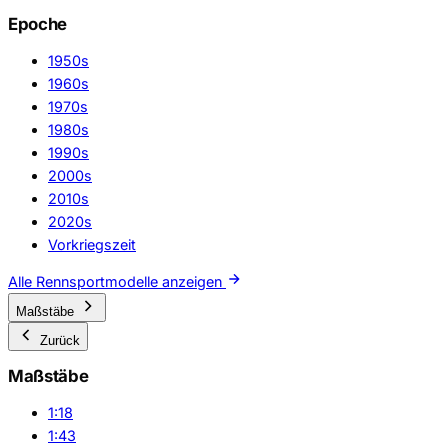
Epoche
1950s
1960s
1970s
1980s
1990s
2000s
2010s
2020s
Vorkriegszeit
Alle Rennsportmodelle anzeigen
Maßstäbe
Zurück
Maßstäbe
1:18
1:43