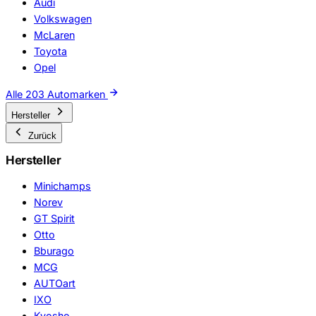
Audi
Volkswagen
McLaren
Toyota
Opel
Alle 203 Automarken
Hersteller
Zurück
Hersteller
Minichamps
Norev
GT Spirit
Otto
Bburago
MCG
AUTOart
IXO
Kyosho