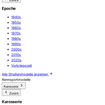
Zurück
Epoche
1940s
1950s
1960s
1970s
1980s
1990s
2000s
2010s
2020s
Vorkriegszeit
Alle Straßenmodelle anzeigen
Rennsportmodelle
Karosserie
Zurück
Karosserie