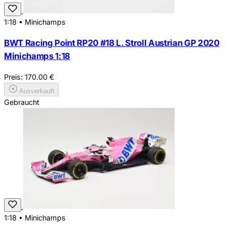
1:18
•
Minichamps
BWT Racing Point RP20 #18 L. Stroll Austrian GP 2020
Minichamps 1:18
Preis:
170.00
€
Ausverkauft
Gebraucht
1:18
•
Minichamps