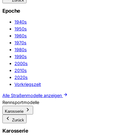
Zurück
Epoche
1940s
1950s
1960s
1970s
1980s
1990s
2000s
2010s
2020s
Vorkriegszeit
Alle Straßenmodelle anzeigen
Rennsportmodelle
Karosserie
Zurück
Karosserie