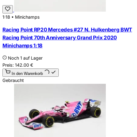
1:18
•
Minichamps
Racing Point RP20 Mercedes #27 N. Hulkenberg BWT
Racing Point 70th Anniversary Grand Prix 2020
Minichamps 1:18
Noch 1 auf Lager
Preis:
142.00
€
In den Warenkorb
Gebraucht