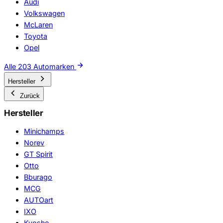
Audi
Volkswagen
McLaren
Toyota
Opel
Alle 203 Automarken
Hersteller
Zurück
Hersteller
Minichamps
Norev
GT Spirit
Otto
Bburago
MCG
AUTOart
IXO
Kyosho