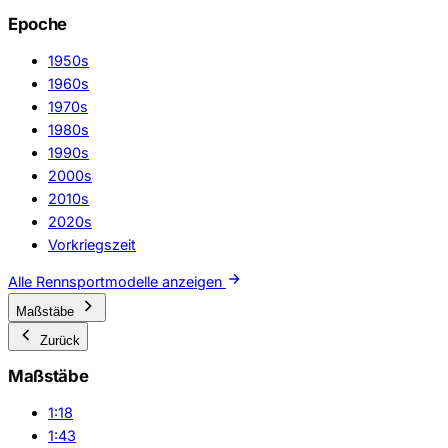
Epoche
1950s
1960s
1970s
1980s
1990s
2000s
2010s
2020s
Vorkriegszeit
Alle Rennsportmodelle anzeigen
Maßstäbe
Zurück
Maßstäbe
1:18
1:43