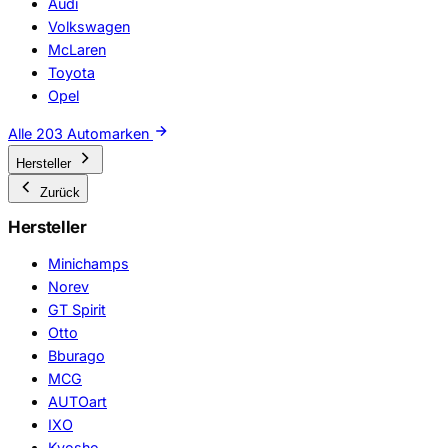
Audi
Volkswagen
McLaren
Toyota
Opel
Alle 203 Automarken
Hersteller
Zurück
Hersteller
Minichamps
Norev
GT Spirit
Otto
Bburago
MCG
AUTOart
IXO
Kyosho