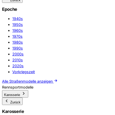
Zurück
Epoche
1940s
1950s
1960s
1970s
1980s
1990s
2000s
2010s
2020s
Vorkriegszeit
Alle Straßenmodelle anzeigen
Rennsportmodelle
Karosserie
Zurück
Karosserie