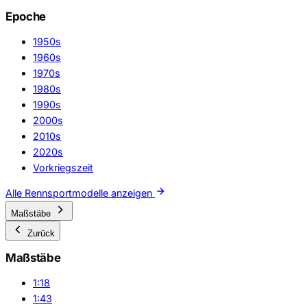
Epoche
1950s
1960s
1970s
1980s
1990s
2000s
2010s
2020s
Vorkriegszeit
Alle Rennsportmodelle anzeigen
Maßstäbe
Zurück
Maßstäbe
1:18
1:43